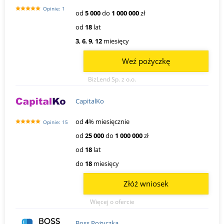
Opinie: 1
od
5 000
do
1 000 000
zł
od
18
lat
3
,
6
,
9
,
12
miesięcy
Weź pożyczkę
BizLend Sp. z o.o.
CapitalKo
od
4
% miesięcznie
Opinie: 15
od
25 000
do
1 000 000
zł
od
18
lat
do
18
miesięcy
Złóż wniosek
Więcej o ofercie
Boss Pożyczka