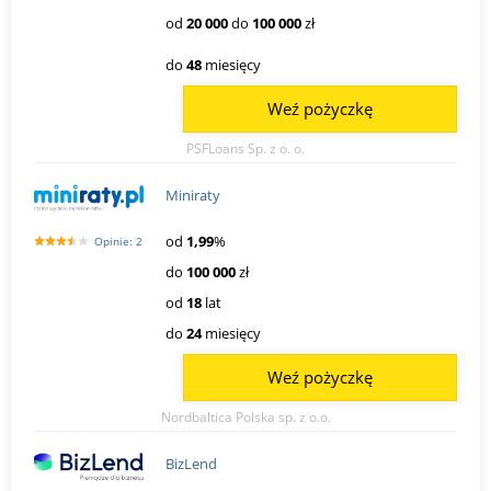
od
20 000
do
100 000
zł
do
48
miesięcy
Weź pożyczkę
PSFLoans Sp. z o. o.
Miniraty
od
1,99
%
Opinie: 2
do
100 000
zł
od
18
lat
do
24
miesięcy
Weź pożyczkę
Nordbaltica Polska sp. z o.o.
BizLend