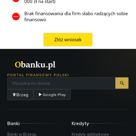
000 zł na start)
Brak finansowania dla firm słabo radzących sobie
finansowo
Złóż wniosek
PORTAL FINANSOWY POLSKI
Brzeg
Google Play
Banki
Kredyty
Banki w Brzegu
Kredyty gotówkowe