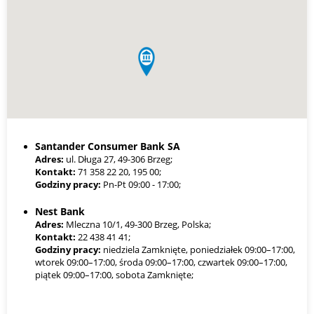
finansowania nawet na kwoty powyżej 1 mln zł, szczególnie w
formie faktoringu lub finansowania celowego (np. zakup sprzętu,
towaru).
Warto jednak pamiętać, że im wyższa kwota, tym większe
wymagania dotyczące dokumentów (np. KPiR, deklaracje VAT,
wyciągi bankowe), a także konieczność posiadania stażu
działalności – zwykle min. 6–12 miesięcy. W przypadku
młodszych firm lub słabej historii finansowej limity będą niższe, a
oprocentowanie wyższe.
Santander Consumer Bank SA
Adres:
ul. Długa 27, 49-306 Brzeg;
Kontakt:
71 358 22 20, 195 00;
Godziny pracy:
Pn-Pt 09:00 - 17:00;
Nest Bank
Adres:
Mleczna 10/1, 49-300 Brzeg, Polska;
Kontakt:
22 438 41 41;
Godziny pracy:
niedziela Zamknięte, poniedziałek 09:00–17:00,
wtorek 09:00–17:00, środa 09:00–17:00, czwartek 09:00–17:00,
piątek 09:00–17:00, sobota Zamknięte;