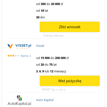
od
300
do
20 000
zł
od
18
lat
30
dni
Złóż wniosek
Aventus Biznes
Visset
Opinie: 2
od
15 000
do
200 000
zł
od
20
do
75
lat
3
,
6
,
9
lub
12
miesięcy
Weź pożyczkę
VISSET Sp. z o.o. z
Auto Kapital