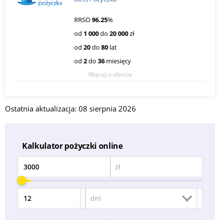
RRSO
96.25
%
od
1 000
do
20 000
zł
od
20
do
80
lat
od
2
do
36
miesięcy
Więcej o ofercie
Ostatnia aktualizacja: 08 sierpnia 2026
Kalkulator pożyczki online
zł
Kwota
dni
Okres