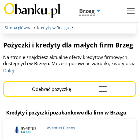
Brzeg
Menu
Burger
Strona główna
Kredyty w Brzegu
Pożyczki i kredyty dla małych firm Brzeg
Na stronie znajdziesz aktualne oferty kredytów firmowych
dostępnych w Brzegu. Możesz porównać warunki, kwoty oraz
okresy spłaty oferowane przez różne banki. Kwota do 1 000
Dalej...
000 zł, okres kredytowania od 2 do 36 miesięcy. To idealne
miejsce dla przedsiębiorców szukających korzystnego
finansowania. Wybierz optymalną dla Ciebie ofertę, kliknij link
Odebrać pożyczkę
Menu
i wypełnij wniosek online. Otrzymaj szybką a korzystną
Burger
decyzję!
Kredyty i pożyczki pozabankowe dla firm w Brzegu
Aventus Biznes